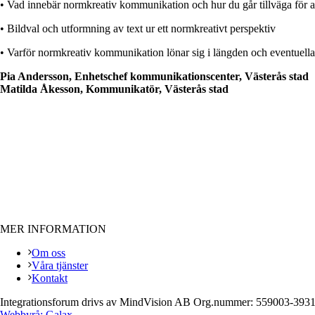
• Vad innebär normkreativ kommunikation och hur du går tillväga för at
• Bildval och utformning av text ur ett normkreativt perspektiv
• Varför normkreativ kommunikation lönar sig i längden och eventuell
Pia Andersson, Enhetschef kommunikationscenter, Västerås stad
Matilda Åkesson, Kommunikatör, Västerås stad
MER INFORMATION
Om oss
Våra tjänster
Kontakt
Integrationsforum drivs av MindVision AB Org.nummer: 559003-393
Webbyrå: Galax