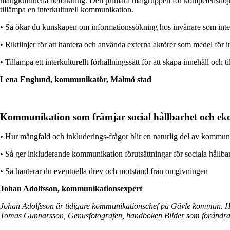
mångkulturella befolkning. Den primära målgruppen för kompetenshöjni
tillämpa en interkulturell kommunikation.
• Så ökar du kunskapen om informationssökning hos invånare som inte 
• Riktlinjer för att hantera och använda externa aktörer som medel för 
• Tillämpa ett interkulturellt förhållningssätt för att skapa innehåll oc
Lena Englund, kommunikatör, Malmö stad
Kommunikation som främjar social hållbarhet och eko
• Hur mångfald och inkluderings-frågor blir en naturlig del av kommu
• Så ger inkluderande kommunikation förutsättningar för sociala hållba
• Så hanterar du eventuella drev och motstånd från omgivningen
Johan Adolfsson, kommunikationsexpert
Johan Adolfsson är tidigare kommunikationschef på Gävle kommun. Han
Tomas Gunnarsson, Genusfotografen, handboken Bilder som förändrar 