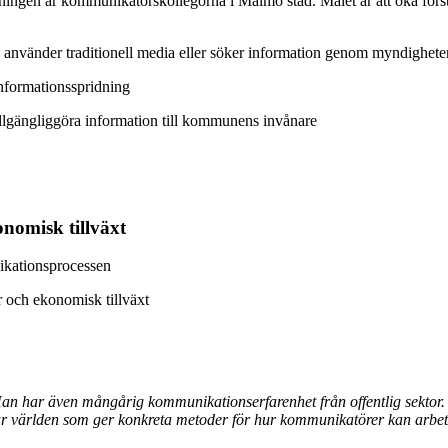
ngen är kommunikatörskollegorna i Malmö stad. Målet är att öka först
använder traditionell media eller söker information genom myndigheter
informationsspridning
h tillgängliggöra information till kommunens invånare
nomisk tillväxt
nikationsprocessen
r och ekonomisk tillväxt
 har även mångårig kommunikationserfarenhet från offentlig sektor. 
världen som ger konkreta metoder för hur kommunikatörer kan arbeta 