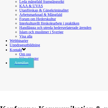
Leda mångfald framgångsrikt
KAA & UVAS
Utanförskap & Gängkriminalitet
Arbetsmarknad & Mångfald
Forum om Hederskultur
Interkulturellt förskolearbete i praktiken
Handlägga och utreda hedersrelaterade ärenden
Islam och muslimer i Sverige
Visa alla
Webbinarier
Uppdragsutbildning
Kontakt
Om oss
Våra tjänster
Anmälan