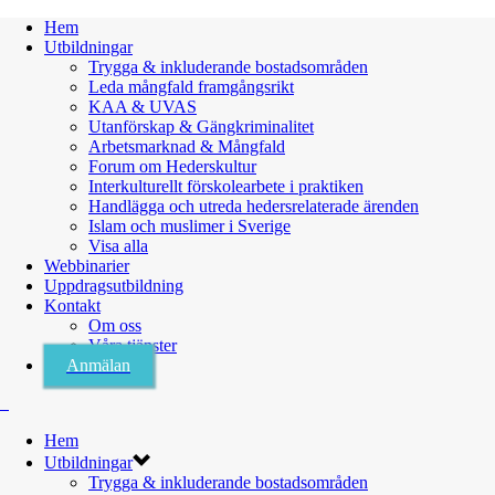
Hem
Utbildningar
Trygga & inkluderande bostadsområden
Leda mångfald framgångsrikt
KAA & UVAS
Utanförskap & Gängkriminalitet
Arbetsmarknad & Mångfald
Forum om Hederskultur
Interkulturellt förskolearbete i praktiken
Handlägga och utreda hedersrelaterade ärenden
Islam och muslimer i Sverige
Visa alla
Webbinarier
Uppdragsutbildning
Kontakt
Om oss
Våra tjänster
Anmälan
Hem
Utbildningar
Trygga & inkluderande bostadsområden