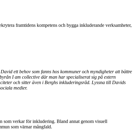
t, rekrytera framtidens kompetens och bygga inkluderande verksamheter,
g David ett behov som fanns hos kommuner och myndigheter att bättre
rån I am collective där man har specialiserat sig på extern
eter och sitter även i Berghs inkluderingsråd. Lyssna till Davids
sociala medier.
n som verkar för inkludering. Bland annat genom visuell
kommun som värnar mångfald.