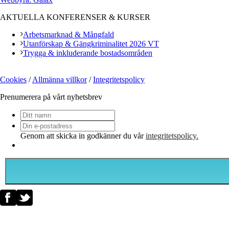
AKTUELLA KONFERENSER & KURSER
Arbetsmarknad & Mångfald
Utanförskap & Gängkriminalitet 2026 VT
Trygga & inkluderande bostadsområden
Cookies
/
Allmänna villkor
/
Integritetspolicy
Prenumerera på vårt nyhetsbrev
Ditt
namn
Din
e-
Genom att skicka in godkänner du vår
integritetspolicy.
postadress
*