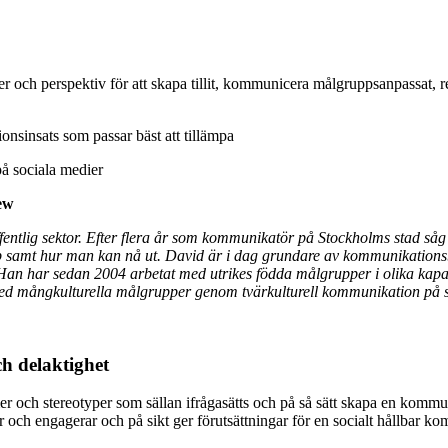
upper och perspektiv för att skapa tillit, kommunicera målgruppsanpassa
nsinsats som passar bäst att tillämpa
å sociala medier
ew
entlig sektor. Efter flera år som kommunikatör på Stockholms stad så
 samt hur man kan nå ut. David är i dag grundare av kommunikationsby
n har sedan 2004 arbetat med utrikes födda målgrupper i olika kapacit
g med mångkulturella målgrupper genom tvärkulturell kommunikation på 
h delaktighet
 och stereotyper som sällan ifrågasätts och på så sätt skapa en kommu
 och engagerar och på sikt ger förutsättningar för en socialt hållbar 