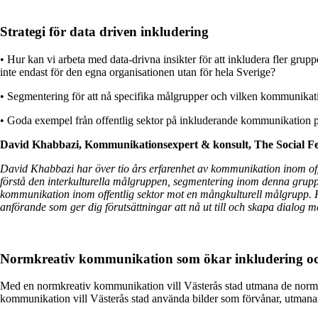
Strategi för data driven inkludering
• Hur kan vi arbeta med data-drivna insikter för att inkludera fler gr
inte endast för den egna organisationen utan för hela Sverige?
• Segmentering för att nå specifika målgrupper och vilken kommunikatio
• Goda exempel från offentlig sektor på inkluderande kommunikation p
David Khabbazi, Kommunikationsexpert & konsult, The Social F
David Khabbazi har över tio års erfarenhet av kommunikation inom off
förstå den interkulturella målgruppen, segmentering inom denna grupp
kommunikation inom offentlig sektor mot en mångkulturell målgrupp. Ha
anförande som ger dig förutsättningar att nå ut till och skapa dialo
Normkreativ kommunikation som ökar inkludering oc
Med en normkreativ kommunikation vill Västerås stad utmana de normer
kommunikation vill Västerås stad använda bilder som förvånar, utmanar