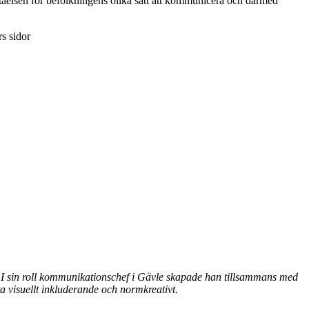
åelsen för befolkningens olika sätt att kommunicera och därmed
s sidor
I sin roll kommunikationschef i Gävle skapade han tillsammans med
visuellt inkluderande och normkreativt.