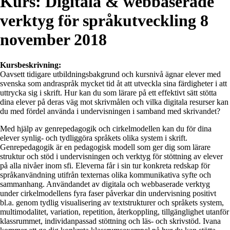
Kurs: Digitala & webbaserade
verktyg för språkutveckling 8
november 2018
Kursbeskrivning:
Oavsett tidigare utbildningsbakgrund och kursnivå ägnar elever med
svenska som andraspråk mycket tid åt att utveckla sina färdigheter i att
uttrycka sig i skrift. Hur kan du som lärare på ett effektivt sätt stötta
dina elever på deras väg mot skrivmålen och vilka digitala resurser kan
du med fördel använda i undervisningen i samband med skrivandet?
Med hjälp av genrepedagogik och cirkelmodellen kan du för dina
elever synlig- och tydliggöra språkets olika system i skrift.
Genrepedagogik är en pedagogisk modell som ger dig som lärare
struktur och stöd i undervisningen och verktyg för stöttning av elever
på alla nivåer inom sfi. Eleverna får i sin tur konkreta redskap för
språkanvändning utifrån texternas olika kommunikativa syfte och
sammanhang. Användandet av digitala och webbaserade verktyg
under cirkelmodellens fyra faser påverkar din undervisning positivt
bl.a. genom tydlig visualisering av textstrukturer och språkets system,
multimodalitet, variation, repetition, återkoppling, tillgänglighet utanför
klassrummet, individanpassad stöttning och läs- och skrivstöd. Ivana