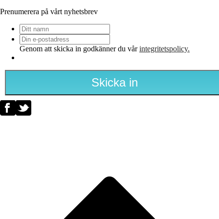
Prenumerera på vårt nyhetsbrev
Ditt
namn
Din
e-
Genom att skicka in godkänner du vår
integritetspolicy.
postadress
*