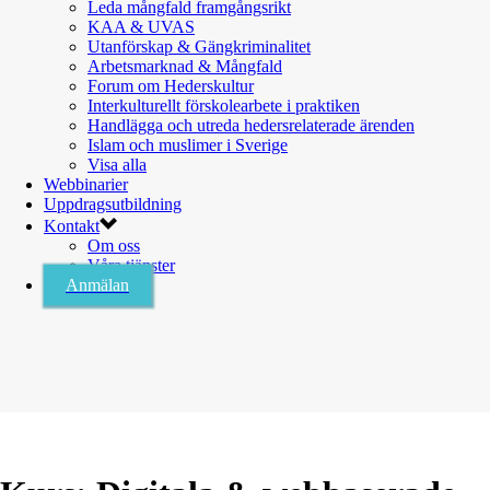
Leda mångfald framgångsrikt
KAA & UVAS
Utanförskap & Gängkriminalitet
Arbetsmarknad & Mångfald
Forum om Hederskultur
Interkulturellt förskolearbete i praktiken
Handlägga och utreda hedersrelaterade ärenden
Islam och muslimer i Sverige
Visa alla
Webbinarier
Uppdragsutbildning
Kontakt
Om oss
Våra tjänster
Anmälan