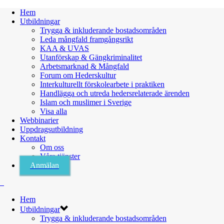
Hem
Utbildningar
Trygga & inkluderande bostadsområden
Leda mångfald framgångsrikt
KAA & UVAS
Utanförskap & Gängkriminalitet
Arbetsmarknad & Mångfald
Forum om Hederskultur
Interkulturellt förskolearbete i praktiken
Handlägga och utreda hedersrelaterade ärenden
Islam och muslimer i Sverige
Visa alla
Webbinarier
Uppdragsutbildning
Kontakt
Om oss
Våra tjänster
Anmälan
Hem
Utbildningar
Trygga & inkluderande bostadsområden