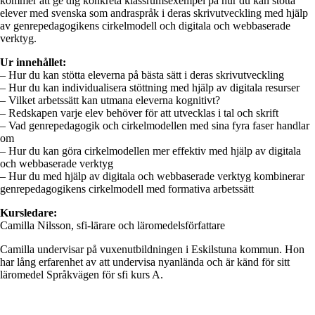
kommer att ge dig konkreta klassrumsexempel på hur du kan stötta
elever med svenska som andraspråk i deras skrivutveckling med hjälp
av genrepedagogikens cirkelmodell och digitala och webbaserade
verktyg.
Ur innehållet:
– Hur du kan stötta eleverna på bästa sätt i deras skrivutveckling
– Hur du kan individualisera stöttning med hjälp av digitala resurser
– Vilket arbetssätt kan utmana eleverna kognitivt?
– Redskapen varje elev behöver för att utvecklas i tal och skrift
– Vad genrepedagogik och cirkelmodellen med sina fyra faser handlar
om
– Hur du kan göra cirkelmodellen mer effektiv med hjälp av digitala
och webbaserade verktyg
– Hur du med hjälp av digitala och webbaserade verktyg kombinerar
genrepedagogikens cirkelmodell med formativa arbetssätt
Kursledare:
Camilla Nilsson, sfi-lärare och läromedelsförfattare
Camilla undervisar på vuxenutbildningen i Eskilstuna kommun. Hon
har lång erfarenhet av att undervisa nyanlända och är känd för sitt
läromedel Språkvägen för sfi kurs A.