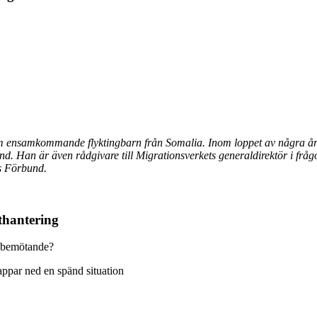
ensamkommande flyktingbarn från Somalia. Inom loppet av några år h
Han är även rådgivare till Migrationsverkets generaldirektör i frå
s Förbund.
kthantering
lt bemötande?
ppar ned en spänd situation