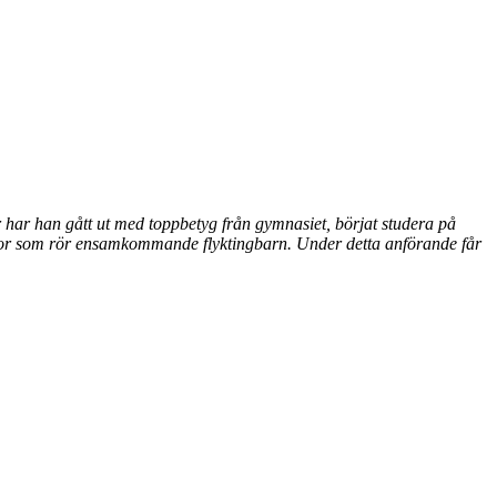
ar han gått ut med toppbetyg från gymnasiet, börjat studera på
gor som rör ensamkommande flyktingbarn. Under detta anförande får