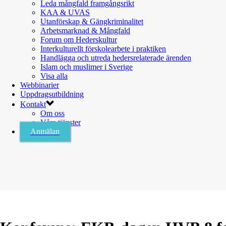
Leda mångfald framgångsrikt
KAA & UVAS
Utanförskap & Gängkriminalitet
Arbetsmarknad & Mångfald
Forum om Hederskultur
Interkulturellt förskolearbete i praktiken
Handlägga och utreda hedersrelaterade ärenden
Islam och muslimer i Sverige
Visa alla
Webbinarier
Uppdragsutbildning
Kontakt
Om oss
Våra tjänster
Anmälan