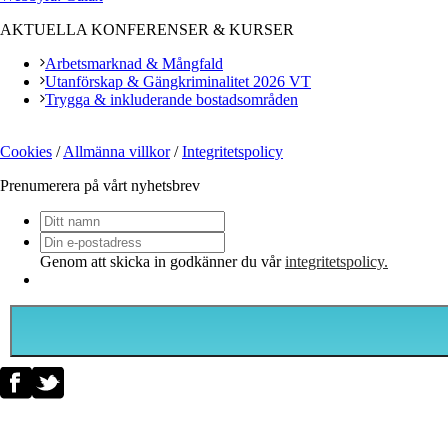
AKTUELLA KONFERENSER & KURSER
Arbetsmarknad & Mångfald
Utanförskap & Gängkriminalitet 2026 VT
Trygga & inkluderande bostadsområden
Cookies
/
Allmänna villkor
/
Integritetspolicy
Prenumerera på vårt nyhetsbrev
Ditt
namn
Din
e-
Genom att skicka in godkänner du vår
integritetspolicy.
postadress
*