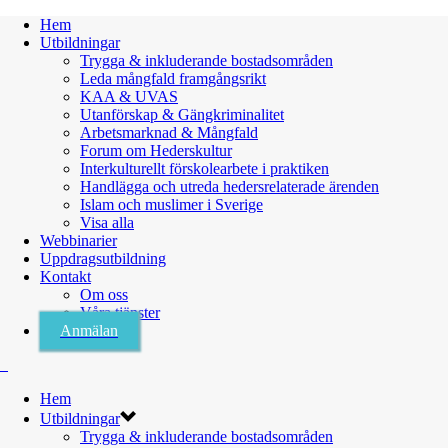
Hem
Utbildningar
Trygga & inkluderande bostadsområden
Leda mångfald framgångsrikt
KAA & UVAS
Utanförskap & Gängkriminalitet
Arbetsmarknad & Mångfald
Forum om Hederskultur
Interkulturellt förskolearbete i praktiken
Handlägga och utreda hedersrelaterade ärenden
Islam och muslimer i Sverige
Visa alla
Webbinarier
Uppdragsutbildning
Kontakt
Om oss
Våra tjänster
Anmälan
Hem
Utbildningar
Trygga & inkluderande bostadsområden