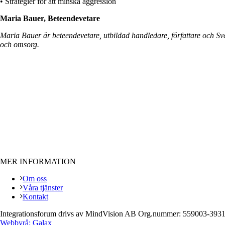
• Strategier för att minska aggression
Maria Bauer, Beteendevetare
Maria Bauer är beteendevetare, utbildad handledare, författare och Sve
och omsorg.
MER INFORMATION
Om oss
Våra tjänster
Kontakt
Integrationsforum drivs av MindVision AB Org.nummer: 559003-393
Webbyrå: Galax