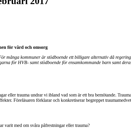
bruari 2017
onen för vård och omsorg
För många kommuner är stödboende ett billigare alternativ då reger
garna för HVB- samt stödboende för ensamkommande barn samt deras a
ar eller trauma undrar vi ibland vad som är ett bra bemötande. Trauma
ffekter. Föreläsaren förklarar och konkretiserar begreppet traumamedvet
ar varit med om svåra påfrestningar eller trauma?