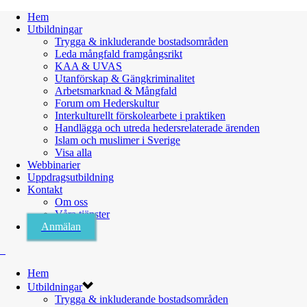
Hem
Utbildningar
Trygga & inkluderande bostadsområden
Leda mångfald framgångsrikt
KAA & UVAS
Utanförskap & Gängkriminalitet
Arbetsmarknad & Mångfald
Forum om Hederskultur
Interkulturellt förskolearbete i praktiken
Handlägga och utreda hedersrelaterade ärenden
Islam och muslimer i Sverige
Visa alla
Webbinarier
Uppdragsutbildning
Kontakt
Om oss
Våra tjänster
Anmälan
Hem
Utbildningar
Trygga & inkluderande bostadsområden