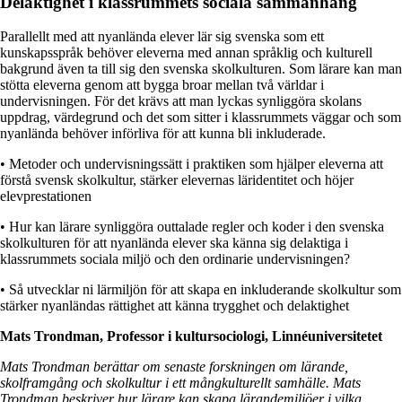
Delaktighet i klassrummets sociala sammanhang
Parallellt med att nyanlända elever lär sig svenska som ett
kunskapsspråk behöver eleverna med annan språklig och kulturell
bakgrund även ta till sig den svenska skolkulturen. Som lärare kan man
stötta eleverna genom att bygga broar mellan två världar i
undervisningen. För det krävs att man lyckas synliggöra skolans
uppdrag, värdegrund och det som sitter i klassrummets väggar och som
nyanlända behöver införliva för att kunna bli inkluderade.
• Metoder och undervisningssätt i praktiken som hjälper eleverna att
förstå svensk skolkultur, stärker elevernas läridentitet och höjer
elevprestationen
• Hur kan lärare synliggöra outtalade regler och koder i den svenska
skolkulturen för att nyanlända elever ska känna sig delaktiga i
klassrummets sociala miljö och den ordinarie undervisningen?
• Så utvecklar ni lärmiljön för att skapa en inkluderande skolkultur som
stärker nyanländas rättighet att känna trygghet och delaktighet
Mats Trondman, Professor i kultursociologi, Linnéuniversitetet
Mats Trondman berättar om senaste forskningen om lärande,
skolframgång och skolkultur i ett mångkulturellt samhälle. Mats
Trondman beskriver hur lärare kan skapa lärandemiljöer i vilka