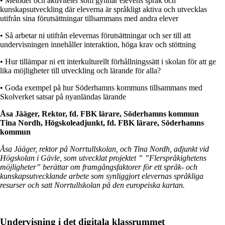
• Metoder och aktiviteter som gynnar elevens språk och
kunskapsutveckling där eleverna är språkligt aktiva och utvecklas
utifrån sina förutsättningar tillsammans med andra elever
• Så arbetar ni utifrån elevernas förutsättningar och ser till att
undervisningen innehåller interaktion, höga krav och stöttning
• Hur tillämpar ni ett interkulturellt förhållningssätt i skolan för att ge
lika möjligheter till utveckling och lärande för alla?
• Goda exempel på hur Söderhamns kommuns tillsammans med
Skolverket satsar på nyanländas lärande
Åsa Jääger, Rektor, fd. FBK lärare, Söderhamns kommun
Tina Nordh, Högskoleadjunkt, fd. FBK lärare, Söderhamns
kommun
Åsa Jääger, rektor på Norrtullskolan, och Tina Nordh, adjunkt vid
Högskolan i Gävle, som utvecklat projektet ” ”Flerspråkighetens
möjligheter” berättar om framgångsfaktorer för ett språk- och
kunskapsutvecklande arbete som synliggjort elevernas språkliga
resurser och satt Norrtullskolan på den europeiska kartan.
Undervisning i det digitala klassrummet