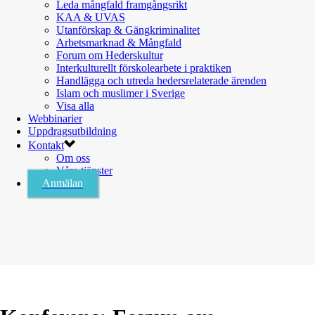
Leda mångfald framgångsrikt
KAA & UVAS
Utanförskap & Gängkriminalitet
Arbetsmarknad & Mångfald
Forum om Hederskultur
Interkulturellt förskolearbete i praktiken
Handlägga och utreda hedersrelaterade ärenden
Islam och muslimer i Sverige
Visa alla
Webbinarier
Uppdragsutbildning
Kontakt
Om oss
Våra tjänster
Anmälan