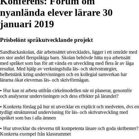
Konferens: Forum om
nyanlända elever lärare 30
januari 2019
Prisbelönt språkutvecklande projekt
Sandbackaskolan, där arbetssättet utvecklades, ligger i ett område med
en stor andel flerspråkiga barn. Skolan behövde hitta nya arbetssätt
med språket som bas för att vända en utveckling med flera år av låga
resultat. Med hjälp av verkningsfulla läs- och skrivstrategier,
helhetstänk kring undervisningen och en kollegial samverkan har
lärarna ökat elevernas läs- och skrivförmågan.
• Hur kan ni arbeta utifrån cirkelmodellen när ni planerar, genomför
och analyserar undervisningen och dess effekter på lärandet?
• Konkreta förslag på hur ni utvecklar en explicit och medveten, dvs en
tydligt strukturerad undervisning för läs- och skrivutveckling med
språket som bas i alla ämnen
• Hur utvecklar du eleverna till kompetenta läsare och goda skribenter?
Konkreta exempel från klassrummet