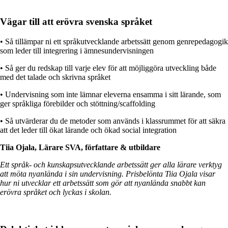
Vägar till att erövra svenska språket
• Så tillämpar ni ett språkutvecklande arbetssätt genom genrepedagogik
som leder till integrering i ämnesundervisningen
• Så ger du redskap till varje elev för att möjliggöra utveckling både
med det talade och skrivna språket
• Undervisning som inte lämnar eleverna ensamma i sitt lärande, som
ger språkliga förebilder och stöttning/scaffolding
• Så utvärderar du de metoder som används i klassrummet för att säkra
att det leder till ökat lärande och ökad social integration
Tiia Ojala, Lärare SVA, författare & utbildare
Ett språk- och kunskapsutvecklande arbetssätt ger alla lärare verktyg
att möta nyanlända i sin undervisning. Prisbelönta Tiia Ojala visar
hur ni utvecklar ett arbetssätt som gör att nyanlända snabbt kan
erövra språket och lyckas i skolan.