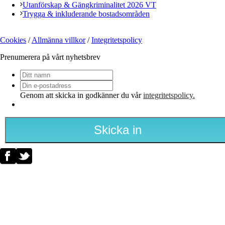
Utanförskap & Gängkriminalitet 2026 VT
Trygga & inkluderande bostadsområden
Cookies
/
Allmänna villkor
/
Integritetspolicy
Prenumerera på vårt nyhetsbrev
Ditt
namn
Din
e-
Genom att skicka in godkänner du vår
integritetspolicy.
postadress
*