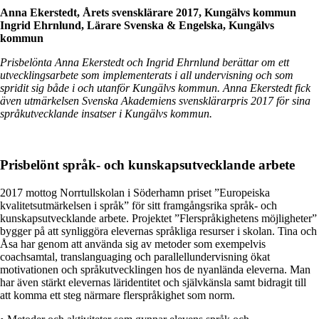
Anna Ekerstedt, Årets svensklärare 2017, Kungälvs kommun
Ingrid Ehrnlund, Lärare Svenska & Engelska, Kungälvs
kommun
Prisbelönta Anna Ekerstedt och Ingrid Ehrnlund berättar om ett
utvecklingsarbete som implementerats i all undervisning och som
spridit sig både i och utanför Kungälvs kommun. Anna Ekerstedt fick
även utmärkelsen Svenska Akademiens svensklärarpris 2017 för sina
språkutvecklande insatser i Kungälvs kommun.
Prisbelönt språk- och kunskapsutvecklande arbete
2017 mottog Norrtullskolan i Söderhamn priset ”Europeiska
kvalitetsutmärkelsen i språk” för sitt framgångsrika språk- och
kunskapsutvecklande arbete. Projektet ”Flerspråkighetens möjligheter”
bygger på att synliggöra elevernas språkliga resurser i skolan. Tina och
Åsa har genom att använda sig av metoder som exempelvis
coachsamtal, translanguaging och parallellundervisning ökat
motivationen och språkutvecklingen hos de nyanlända eleverna. Man
har även stärkt elevernas läridentitet och självkänsla samt bidragit till
att komma ett steg närmare flerspråkighet som norm.