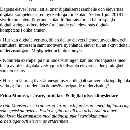
Dagens elever lever i ett alltmer digitaliserat samhälle och elevernas
digitala kompetens är en nyckelfråga för skolan. Sedan 1 juli 2018 har
styrdokumenten för grundskolan förändrats för att bättre spegla
digitaliseringens betydelse för lärande och elevernas digitala
kompetens i olika ämnen.
• Hur kan digitala verktyg bli en del av elevers literacyutveckling och
stimulera, intressera samt motivera nyanlända elever till att aktivt delta i
undervisningen? Möjligheter och utmaningar
• Konkreta exempel på hur undervisningen kan individanpassas med
hjälp av olika digitala verktyg och tillvarata elevernas flerspråkighet
som en resurs
• Hur kan lärarlag över ämnesgränser kollegialt samverka kring digitala
verktyg för att underlätta ämnesövergripande undervisning?
Frida Monsén, Lärare, utbildare & digital utvecklingsledare
Frida Monsén är en rutinerad lärare och föreläsare, med digitalisering
som spetskompetens. Frida inspirerar till nya arbetssätt och ger
konkreta klassrumstips med utgångspunkt i styrdokumenten,
arbetslaget och elevernas erfarenheter.