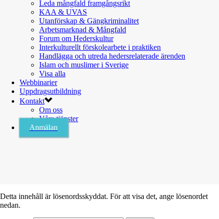
Leda mångfald framgångsrikt
KAA & UVAS
Utanförskap & Gängkriminalitet
Arbetsmarknad & Mångfald
Forum om Hederskultur
Interkulturellt förskolearbete i praktiken
Handlägga och utreda hedersrelaterade ärenden
Islam och muslimer i Sverige
Visa alla
Webbinarier
Uppdragsutbildning
Kontakt
Om oss
Våra tjänster
Anmälan
Detta innehåll är lösenordsskyddat. För att visa det, ange lösenordet
nedan.