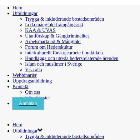
Hem
Utbildningar
Trygga & inkluderande bostadsområden
Leda mångfald framgångsrikt
KAA & UVAS
Utanförskap & Gängkriminalitet
Arbetsmarknad & Mångfald
Forum om Hederskultur
Interkulturellt förskolearbete i praktiken
Handlägga och utreda hedersrelaterade ärenden
Islam och muslimer i Sverige
Visa alla
Webbinarier
Uppdragsutbildning
Kontakt
Om oss
Våra tjänster
Anmälan
Hem
Utbildningar
Trygga & inkluderande bostadsområden