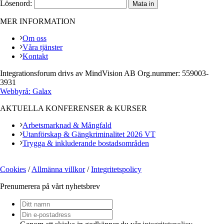
Lösenord:
MER INFORMATION
Om oss
Våra tjänster
Kontakt
Integrationsforum drivs av MindVision AB Org.nummer: 559003-
3931
Webbyrå: Galax
AKTUELLA KONFERENSER & KURSER
Arbetsmarknad & Mångfald
Utanförskap & Gängkriminalitet 2026 VT
Trygga & inkluderande bostadsområden
Cookies
/
Allmänna villkor
/
Integritetspolicy
Prenumerera på vårt nyhetsbrev
Ditt
namn
Din
e-