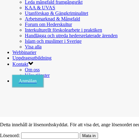
Leda mångfald framgångsrikt
KAA & UVAS
Utanförskap & Gängkriminalitet
Arbetsmarknad & Mångfald
Forum om Hederskultur
Interkulturellt förskolearbete i praktiken
Handlägga och utreda hedersrelaterade ärenden
Islam och muslimer i Sverige
Visa alla
Webbinarier
Uppdragsutbildning
Kontakt
Om oss
Våra tjänster
Anmälan
Detta innehåll är lösenordsskyddat. För att visa det, ange lösenordet ne
Lösenord: