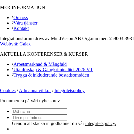
MER INFORMATION
Om oss
Våra tjänster
Kontakt
Integrationsforum drivs av MindVision AB Org.nummer: 559003-393
Webbyrå: Galax
AKTUELLA KONFERENSER & KURSER
Arbetsmarknad & Mångfald
Utanförskap & Gängkriminalitet 2026 VT
Trygga & inkluderande bostadsområden
Cookies
/
Allmänna villkor
/
Integritetspolicy
Prenumerera på vårt nyhetsbrev
Ditt
namn
Din
e-
Genom att skicka in godkänner du vår
integritetspolicy.
postadress
*