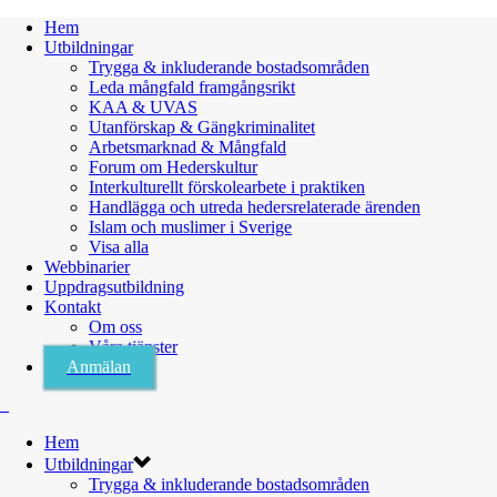
Hem
Utbildningar
Trygga & inkluderande bostadsområden
Leda mångfald framgångsrikt
KAA & UVAS
Utanförskap & Gängkriminalitet
Arbetsmarknad & Mångfald
Forum om Hederskultur
Interkulturellt förskolearbete i praktiken
Handlägga och utreda hedersrelaterade ärenden
Islam och muslimer i Sverige
Visa alla
Webbinarier
Uppdragsutbildning
Kontakt
Om oss
Våra tjänster
Anmälan
Hem
Utbildningar
Trygga & inkluderande bostadsområden