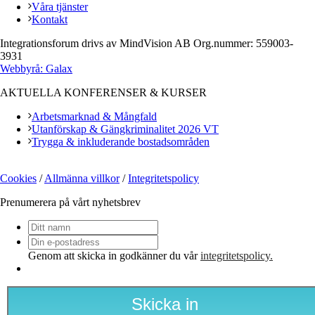
Våra tjänster
Kontakt
Integrationsforum drivs av MindVision AB Org.nummer: 559003-
3931
Webbyrå: Galax
AKTUELLA KONFERENSER & KURSER
Arbetsmarknad & Mångfald
Utanförskap & Gängkriminalitet 2026 VT
Trygga & inkluderande bostadsområden
Cookies
/
Allmänna villkor
/
Integritetspolicy
Prenumerera på vårt nyhetsbrev
Ditt
namn
Din
e-
Genom att skicka in godkänner du vår
integritetspolicy.
postadress
*