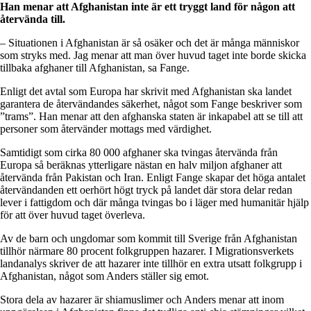
Han menar att Afghanistan inte är ett tryggt land för någon att
återvända till.
– Situationen i Afghanistan är så osäker och det är många människor
som stryks med. Jag menar att man över huvud taget inte borde skicka
tillbaka afghaner till Afghanistan, sa Fange.
Enligt det avtal som Europa har skrivit med Afghanistan ska landet
garantera de återvändandes säkerhet, något som Fange beskriver som
”trams”. Han menar att den afghanska staten är inkapabel att se till att
personer som återvänder mottags med värdighet.
Samtidigt som cirka 80 000 afghaner ska tvingas återvända från
Europa så beräknas ytterligare nästan en halv miljon afghaner att
återvända från Pakistan och Iran. Enligt Fange skapar det höga antalet
återvändanden ett oerhört högt tryck på landet där stora delar redan
lever i fattigdom och där många tvingas bo i läger med humanitär hjälp
för att över huvud taget överleva.
Av de barn och ungdomar som kommit till Sverige från Afghanistan
tillhör närmare 80 procent folkgruppen hazarer. I Migrationsverkets
landanalys skriver de att hazarer inte tillhör en extra utsatt folkgrupp i
Afghanistan, något som Anders ställer sig emot.
Stora dela av hazarer är shiamuslimer och Anders menar att inom