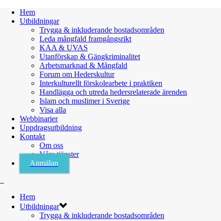
Hem
Utbildningar
Trygga & inkluderande bostadsområden
Leda mångfald framgångsrikt
KAA & UVAS
Utanförskap & Gängkriminalitet
Arbetsmarknad & Mångfald
Forum om Hederskultur
Interkulturellt förskolearbete i praktiken
Handlägga och utreda hedersrelaterade ärenden
Islam och muslimer i Sverige
Visa alla
Webbinarier
Uppdragsutbildning
Kontakt
Om oss
Våra tjänster
Anmälan
Hem
Utbildningar
Trygga & inkluderande bostadsområden