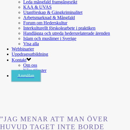
Leda mångfald framgångsrikt
KAA & UVAS
Utanförskap & Gängkriminalitet
Arbetsmarknad & Mångfald
Forum om Hederskultur
Interkulturellt förskolearbete i praktiken
Handlägga och utreda hedersrelaterade ärenden
Islam och muslimer i Sverige
Visa alla
Webbinarier
Uppdragsutbildning
Kontakt
Om oss
Våra tjänster
Anmälan
”JAG MENAR ATT MAN ÖVER
HUVUD TAGET INTE BORDE