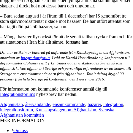
uppgörelsen i Afghanistan finns det tydliga anti-shia stämningar vilket
skapar ett direkt hot mot dessa barn och ungdomar.
– Bara sedan augusti i år [fram till 1 december] har IS genomfört tre
stora självmordsattentat riktade mot hazarer. De har utfört attentat som
har tagit död på 250 hazarer, sa han.
– Många hazarer flyr också för att de ser att taliban rycker fram och för
att situationen i Iran blir allt sämre, fortsatte han.
Den här artikeln är baserad på anförande från Kunskapsdagen om Afghanistan,
anordnat av
Integrationsforum
. Ledd av Harald Host riktade sig konferensen till
dig som möter afghaner i ditt yrke. Under dagen diskuterades ämnen så som
afghansk kultur, afghaner i Sverige och personliga erfarenheter av att komma till
Sverige som ensamkommande barn från Afghanistan. Totalt deltog drygt 300
personer från hela Sverige på konferensen den 1 december 2016.
För information om kommande konferenser anmäl dig till
Integrationsforums
nyhetsbrev här nedan.
Afghanistan
,
återvändande
,
ensamkommande
,
hazarer
,
integration
,
integrationsforum
,
Kunskapsdagen om Afghanistan
,
Svenska
Afghanistan kommittén
MER INFORMATION
Om oss