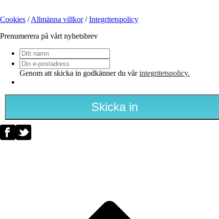
Cookies
/
Allmänna villkor
/
Integritetspolicy
Prenumerera på vårt nyhetsbrev
Ditt
namn
Din
e-
Genom att skicka in godkänner du vår
integritetspolicy.
postadress
*