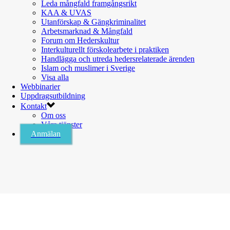
Leda mångfald framgångsrikt
KAA & UVAS
Utanförskap & Gängkriminalitet
Arbetsmarknad & Mångfald
Forum om Hederskultur
Interkulturellt förskolearbete i praktiken
Handlägga och utreda hedersrelaterade ärenden
Islam och muslimer i Sverige
Visa alla
Webbinarier
Uppdragsutbildning
Kontakt
Om oss
Våra tjänster
Anmälan