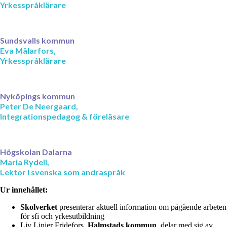
Yrkesspråklärare
Sundsvalls kommun
Eva Mälarfors,
Yrkesspråklärare
Nyköpings kommun
Peter De Neergaard,
Integrationspedagog & föreläsare
Högskolan Dalarna
Maria Rydell,
Lektor i svenska som andraspråk
Ur innehållet:
Skolverket
presenterar aktuell information om pågående arbeten
för sfi och yrkesutbildning
Liv Linjer Fridefors,
Halmstads kommun
, delar med sig av