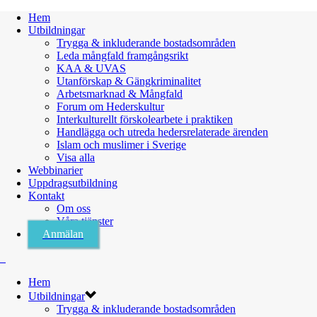
Hem
Utbildningar
Trygga & inkluderande bostadsområden
Leda mångfald framgångsrikt
KAA & UVAS
Utanförskap & Gängkriminalitet
Arbetsmarknad & Mångfald
Forum om Hederskultur
Interkulturellt förskolearbete i praktiken
Handlägga och utreda hedersrelaterade ärenden
Islam och muslimer i Sverige
Visa alla
Webbinarier
Uppdragsutbildning
Kontakt
Om oss
Våra tjänster
Anmälan
Hem
Utbildningar
Trygga & inkluderande bostadsområden