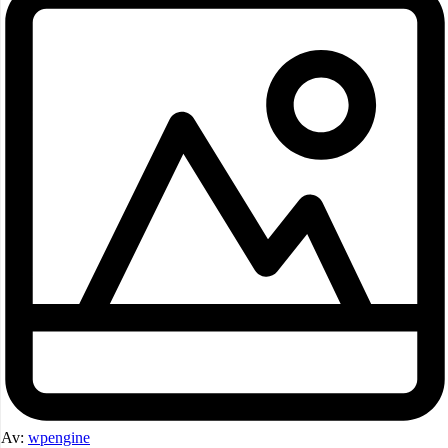
Av:
wpengine