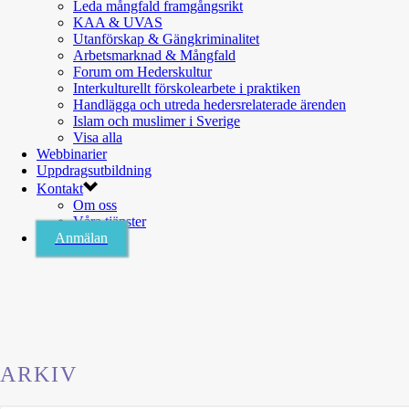
Leda mångfald framgångsrikt
KAA & UVAS
Utanförskap & Gängkriminalitet
Arbetsmarknad & Mångfald
Forum om Hederskultur
Interkulturellt förskolearbete i praktiken
Handlägga och utreda hedersrelaterade ärenden
Islam och muslimer i Sverige
Visa alla
Webbinarier
Uppdragsutbildning
Kontakt
Om oss
Våra tjänster
Anmälan
ARKIV