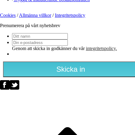
Cookies
/
Allmänna villkor
/
Integritetspolicy
Prenumerera på vårt nyhetsbrev
Ditt
namn
Din
e-
Genom att skicka in godkänner du vår
integritetspolicy.
postadress
*