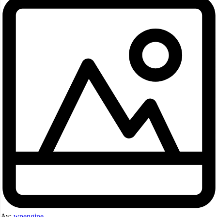
Av:
wpengine