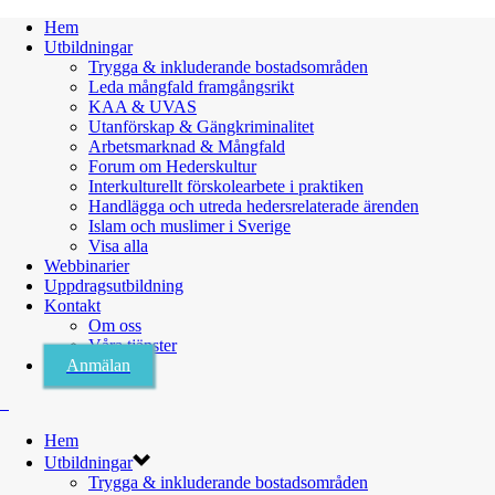
Hem
Utbildningar
Trygga & inkluderande bostadsområden
Leda mångfald framgångsrikt
KAA & UVAS
Utanförskap & Gängkriminalitet
Arbetsmarknad & Mångfald
Forum om Hederskultur
Interkulturellt förskolearbete i praktiken
Handlägga och utreda hedersrelaterade ärenden
Islam och muslimer i Sverige
Visa alla
Webbinarier
Uppdragsutbildning
Kontakt
Om oss
Våra tjänster
Anmälan
Hem
Utbildningar
Trygga & inkluderande bostadsområden