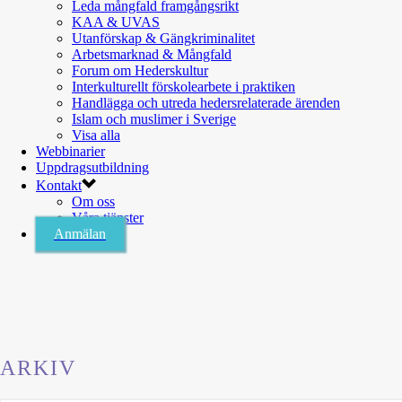
Leda mångfald framgångsrikt
KAA & UVAS
Utanförskap & Gängkriminalitet
Arbetsmarknad & Mångfald
Forum om Hederskultur
Interkulturellt förskolearbete i praktiken
Handlägga och utreda hedersrelaterade ärenden
Islam och muslimer i Sverige
Visa alla
Webbinarier
Uppdragsutbildning
Kontakt
Om oss
Våra tjänster
Anmälan
ARKIV