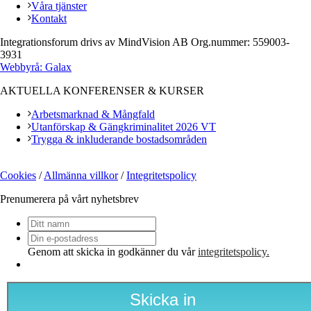
Våra tjänster
Kontakt
Integrationsforum drivs av MindVision AB Org.nummer: 559003-
3931
Webbyrå: Galax
AKTUELLA KONFERENSER & KURSER
Arbetsmarknad & Mångfald
Utanförskap & Gängkriminalitet 2026 VT
Trygga & inkluderande bostadsområden
Cookies
/
Allmänna villkor
/
Integritetspolicy
Prenumerera på vårt nyhetsbrev
Ditt
namn
Din
e-
Genom att skicka in godkänner du vår
integritetspolicy.
postadress
*