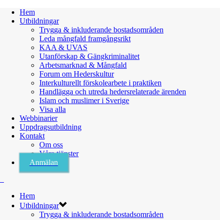
Hem
Utbildningar
Trygga & inkluderande bostadsområden
Leda mångfald framgångsrikt
KAA & UVAS
Utanförskap & Gängkriminalitet
Arbetsmarknad & Mångfald
Forum om Hederskultur
Interkulturellt förskolearbete i praktiken
Handlägga och utreda hedersrelaterade ärenden
Islam och muslimer i Sverige
Visa alla
Webbinarier
Uppdragsutbildning
Kontakt
Om oss
Våra tjänster
Anmälan
Hem
Utbildningar
Trygga & inkluderande bostadsområden