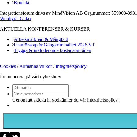
Kontakt
Integrationsforum drivs av MindVision AB Org.nummer: 559003-393
Webbyrå: Galax
AKTUELLA KONFERENSER & KURSER
Arbetsmarknad & Mångfald
Utanförskap & Gängkriminalitet 2026 VT
Trygga & inkluderande bostadsområden
Cookies
/
Allmänna villkor
/
Integritetspolicy
Prenumerera på vårt nyhetsbrev
Ditt
namn
Din
e-
Genom att skicka in godkänner du vår
integritetspolicy.
postadress
*