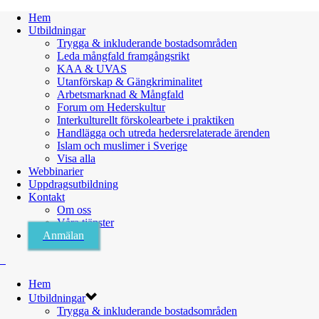
Hem
Utbildningar
Trygga & inkluderande bostadsområden
Leda mångfald framgångsrikt
KAA & UVAS
Utanförskap & Gängkriminalitet
Arbetsmarknad & Mångfald
Forum om Hederskultur
Interkulturellt förskolearbete i praktiken
Handlägga och utreda hedersrelaterade ärenden
Islam och muslimer i Sverige
Visa alla
Webbinarier
Uppdragsutbildning
Kontakt
Om oss
Våra tjänster
Anmälan
Hem
Utbildningar
Trygga & inkluderande bostadsområden