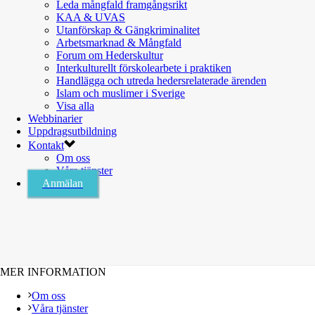
Leda mångfald framgångsrikt
KAA & UVAS
Utanförskap & Gängkriminalitet
Arbetsmarknad & Mångfald
Forum om Hederskultur
Interkulturellt förskolearbete i praktiken
Handlägga och utreda hedersrelaterade ärenden
Islam och muslimer i Sverige
Visa alla
Webbinarier
Uppdragsutbildning
Kontakt
Om oss
Våra tjänster
Anmälan
MER INFORMATION
Om oss
Våra tjänster