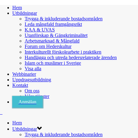
Hem
Utbildningar
Trygga & inkluderande bostadsområden
Leda mångfald framgångsrikt
KAA & UVAS
Utanförskap & Gängkriminalitet
Arbetsmarknad & Mångfald
Forum om Hederskultur
Interkulturellt förskolearbete i praktiken
Handlägga och utreda hedersrelaterade ärenden
Islam och muslimer i Sverige
Visa alla
Webbinarier
Uppdragsutbildning
Kontakt
Om oss
Våra tjänster
Anmälan
Hem
Utbildningar
Trygga & inkluderande bostadsområden