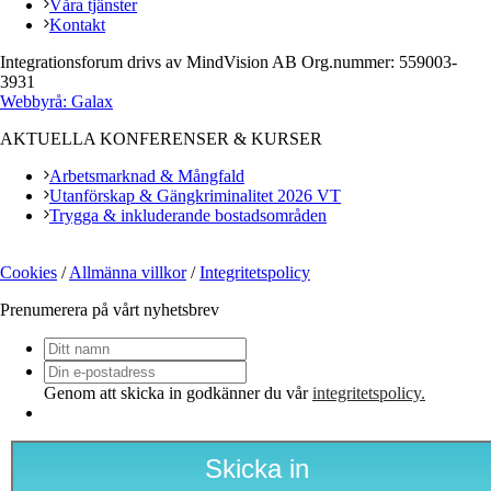
Våra tjänster
Kontakt
Integrationsforum drivs av MindVision AB Org.nummer: 559003-
3931
Webbyrå: Galax
AKTUELLA KONFERENSER & KURSER
Arbetsmarknad & Mångfald
Utanförskap & Gängkriminalitet 2026 VT
Trygga & inkluderande bostadsområden
Cookies
/
Allmänna villkor
/
Integritetspolicy
Prenumerera på vårt nyhetsbrev
Ditt
namn
Din
e-
Genom att skicka in godkänner du vår
integritetspolicy.
postadress
*