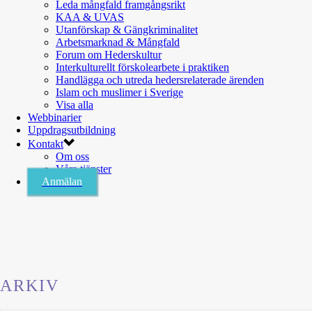
Leda mångfald framgångsrikt
KAA & UVAS
Utanförskap & Gängkriminalitet
Arbetsmarknad & Mångfald
Forum om Hederskultur
Interkulturellt förskolearbete i praktiken
Handlägga och utreda hedersrelaterade ärenden
Islam och muslimer i Sverige
Visa alla
Webbinarier
Uppdragsutbildning
Kontakt
Om oss
Våra tjänster
Anmälan
ARKIV