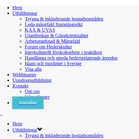
Hem
Utbildningar
Trygga & inkluderande bostadsområden
Leda mångfald framgångsrikt
KAA & UVAS
Utanförskap & Gängkriminalitet
Arbetsmarknad & Mångfald
Forum om Hederskultur
Interkulturellt förskolearbete i praktiken
Handlägga och utreda hedersrelaterade ärenden
Islam och muslimer i Sverige
Visa alla
Webbinarier
Uppdragsutbildning
Kontakt
Om oss
Våra tjänster
Anmälan
Hem
Utbildningar
Trygga & inkluderande bostadsområden