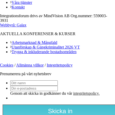
Våra tjänster
Kontakt
Integrationsforum drivs av MindVision AB Org.nummer: 559003-
3931
Webbyrå: Galax
AKTUELLA KONFERENSER & KURSER
Arbetsmarknad & Mångfald
Utanförskap & Gängkriminalitet 2026 VT
Trygga & inkluderande bostadsområden
Cookies
/
Allmänna villkor
/
Integritetspolicy
Prenumerera på vårt nyhetsbrev
Ditt
namn
Din
e-
Genom att skicka in godkänner du vår
integritetspolicy.
postadress
*