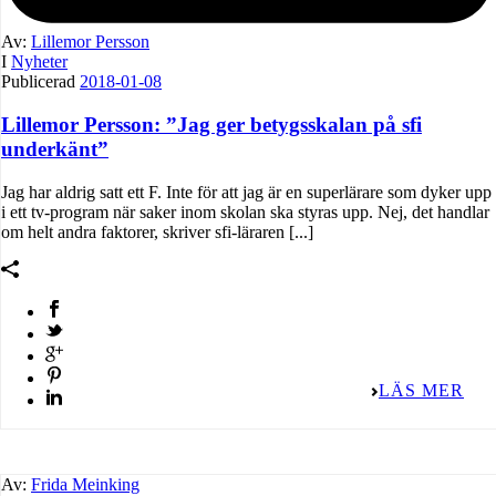
Av:
Lillemor Persson
I
Nyheter
Publicerad
2018-01-08
Lillemor Persson: ”Jag ger betygsskalan på sfi
underkänt”
Jag har aldrig satt ett F. Inte för att jag är en superlärare som dyker upp
i ett tv-program när saker inom skolan ska styras upp. Nej, det handlar
om helt andra faktorer, skriver sfi-läraren [...]
LÄS MER
Av:
Frida Meinking