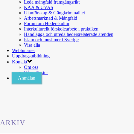
Leda mångfald framgångsrikt
KAA & UVAS
Utanförskap & Gängkriminalitet
Arbetsmarknad & Mångfald
Forum om Hederskultur
Interkulturellt förskolearbete i praktiken
Handlägga och utreda hedersrelaterade ärenden
Islam och muslimer i Sverige
Visa alla
Webbinarier
Uppdragsutbildning
Kontakt
Om oss
Våra tjänster
Anmälan
ARKIV